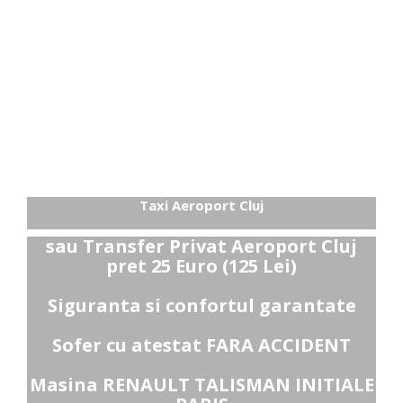
i Aeroport Cluj
 Privat Aeroport Cluj
5 Euro (125 Lei)
 confortul garantate
estat FARA ACCIDENT
LT TALISMAN INITIALE